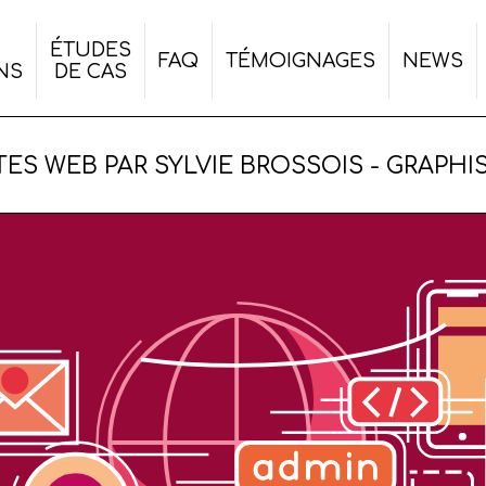
ÉTUDES
FAQ
TÉMOIGNAGES
NEWS
NS
DE CAS
ENTITÉS VISUELLES
N
ES WEB PAR SYLVIE BROSSOIS - GRAPHIS
S - DÉPLIANTS
 - CATALOGUES
 FLYERS
IONS
 PAPETERIE
S - PACKAGING
ORMATS