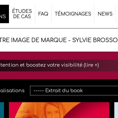
ÉTUDES
FAQ
TÉMOIGNAGES
NEWS
ONS
DE CAS
N
DENTITÉS VISUELLES
TRE IMAGE DE MARQUE - SYLVIE BROSSO
S - DÉPLIANTS
 - CATALOGUES
 FLYERS
ttention et boostez votre visibilité (lire +)
IONS
 PAPETERIE
alisations
S - PACKAGING
ORMATS