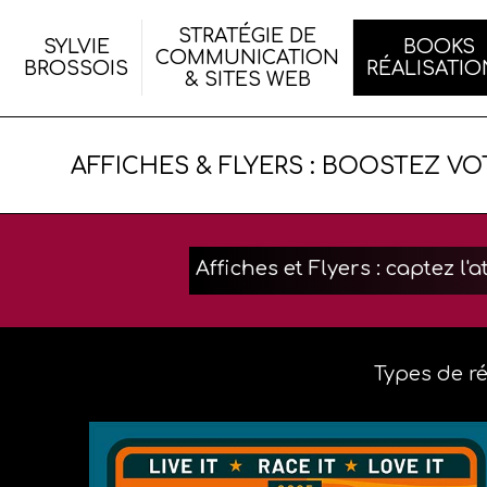
STRATÉGIE DE
SYLVIE
BOOKS
COMMUNICATION
BROSSOIS
RÉALISATI
& SITES WEB
ACCUEIL DU SITE
STRATÉGIE DE COMMUNICATIO
LOGOS - I
AFFICHES & FLYERS : BOOSTEZ VO
PRÉSENTATION
SITES WEB
PLAQUETTE
DISPOSITIONS LÉGALES
BROCHURES
PLAN DU SITE
AFFICHES -
Affiches et Flyers : captez l'a
ILLUSTRAT
CARTERIE -
Types de ré
ÉTIQUETTE
GRANDS F